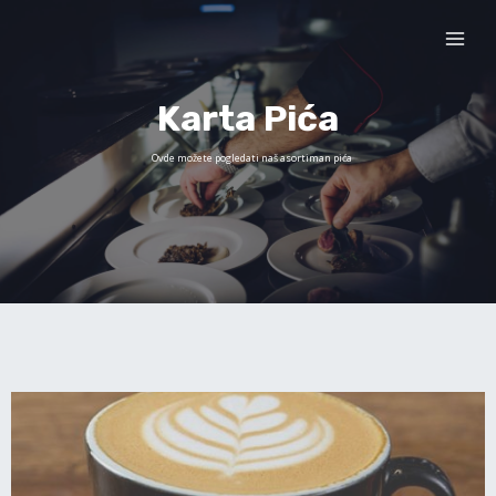
Karta Pića
Ovde možete pogledati naš asortiman pića