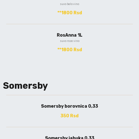
suvo belo vino
**1800 Rsd
RosAnna 1L
suvo roze vino
**1800 Rsd
Somersby
Somersby borovnica 0,33
350 Rsd
Somersby jabuka 0,33